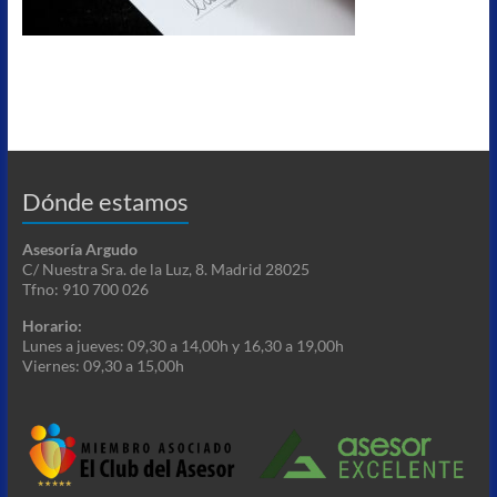
Dónde estamos
Asesoría Argudo
C/ Nuestra Sra. de la Luz, 8. Madrid 28025
Tfno: 910 700 026
Horario:
Lunes a jueves: 09,30 a 14,00h y 16,30 a 19,00h
Viernes: 09,30 a 15,00h