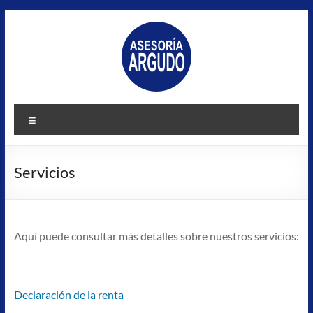
Saltar
al
contenido
Asesoría
Menú
Argudo
Asesoría
Servicios
fiscal,
laboral,
autónomos,
sociedades,
Aquí puede consultar más detalles sobre nuestros servicios:
gestión
patrimonio
y
Declaración de la renta
alquileres,