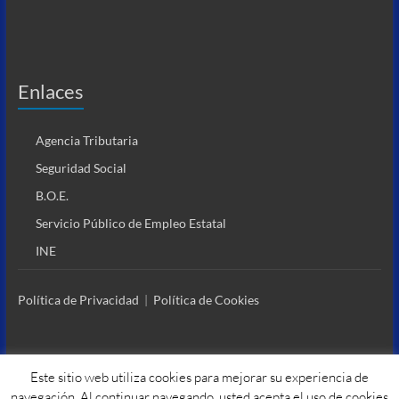
Enlaces
Agencia Tributaria
Seguridad Social
B.O.E.
Servicio Público de Empleo Estatal
INE
Política de Privacidad
|
Política de Cookies
Este sitio web utiliza cookies para mejorar su experiencia de
navegación. Al continuar navegando, usted acepta el uso de cookies
Copyright © 2026
Asesoría Argudo
. Todos los derechos reservados. Tema