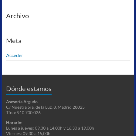
Archivo
Meta
Acceder
Dónde estamos
Asesoría Argudo
C/ Nuestra Sra. de la Luz, 8. Madrid 28025
Tfno: 910 700 026
Horario:
Lunes a jueves: 09,30 a 14,00h y 16,30 a 19,00h
Viernes: 09,30 a 15,00h