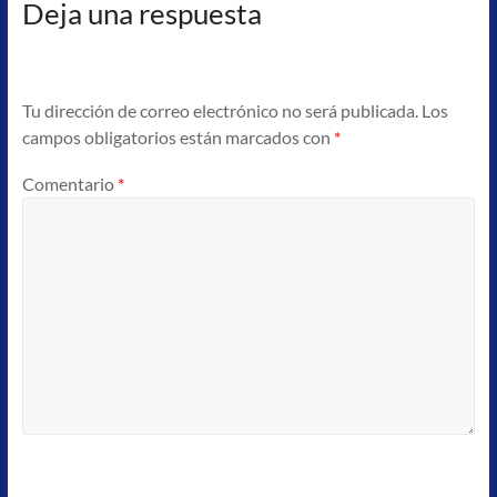
herencias,
Deja una respuesta
creación
de
empresas
punto
Tu dirección de correo electrónico no será publicada.
Los
atención
campos obligatorios están marcados con
*
al
Comentario
*
emprendedor
(PAE).