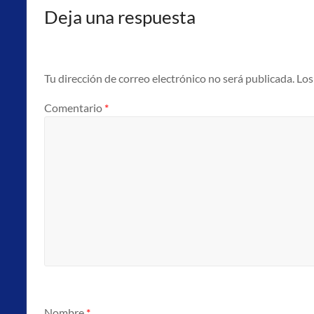
punto
Deja una respuesta
atención
al
emprendedor
(PAE).
Tu dirección de correo electrónico no será publicada.
Los
Comentario
*
Nombre
*