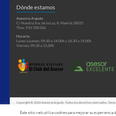
Dónde estamos
Asesoría Argudo
C/ Nuestra Sra. de la Luz, 8. Madrid 28025
Tfno: 910 700 026
Horario:
Lunes a jueves: 09,30 a 14,00h y 16,30 a 19,00h
Viernes: 09,30 a 15,00h
Copyright © 2026
Asesoría Argudo
. Todos los derechos reservados. Tema
WordPress
.
Este sitio web utiliza cookies para mejorar su experiencia