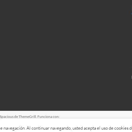
Spacious
de ThemeGrill. Funciona con:
 de navegación. Al continuar navegando, usted acepta el uso de cookies 