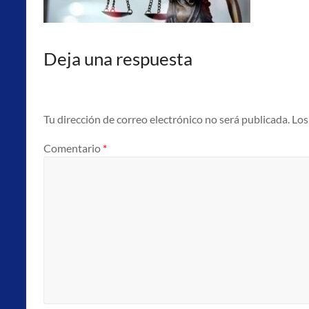
punto
atención
al
Deja una respuesta
emprendedor
(PAE).
Tu dirección de correo electrónico no será publicada.
Los
Comentario
*