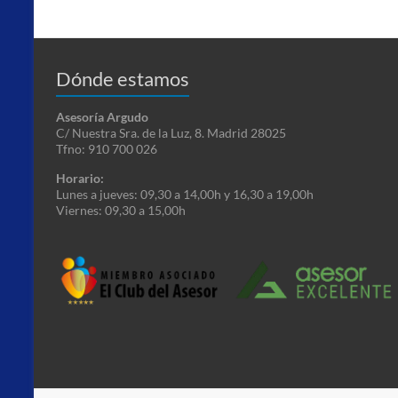
Dónde estamos
Asesoría Argudo
C/ Nuestra Sra. de la Luz, 8. Madrid 28025
Tfno: 910 700 026
Horario:
Lunes a jueves: 09,30 a 14,00h y 16,30 a 19,00h
Viernes: 09,30 a 15,00h