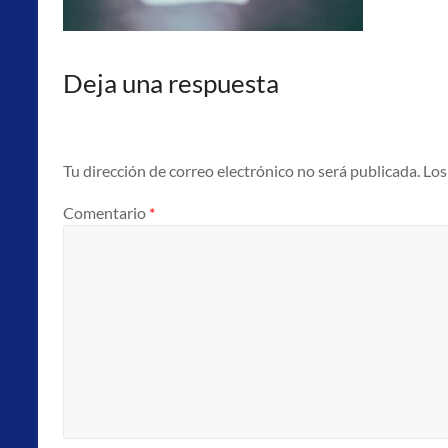
punto
atención
al
Deja una respuesta
emprendedor
(PAE).
Tu dirección de correo electrónico no será publicada.
Los
Comentario
*