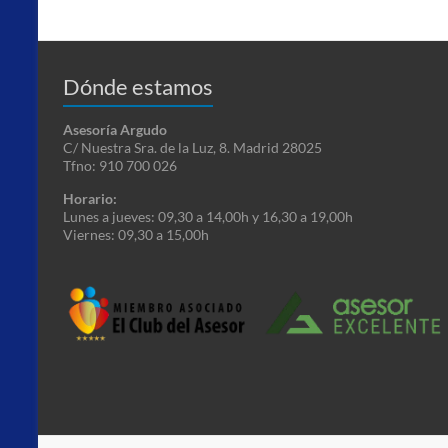
Dónde estamos
Asesoría Argudo
C/ Nuestra Sra. de la Luz, 8. Madrid 28025
Tfno: 910 700 026
Horario:
Lunes a jueves: 09,30 a 14,00h y 16,30 a 19,00h
Viernes: 09,30 a 15,00h